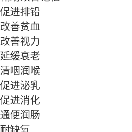
促进排铅
改善贫血
改善视力
延缓衰老
清咽润喉
促进泌乳
促进消化
通便润肠
耐缺氧