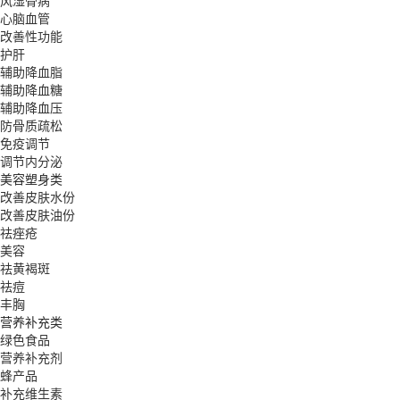
风湿骨病
心脑血管
改善性功能
护肝
辅助降血脂
辅助降血糖
辅助降血压
防骨质疏松
免疫调节
调节内分泌
美容塑身类
改善皮肤水份
改善皮肤油份
祛痤疮
美容
祛黄褐斑
祛痘
丰胸
营养补充类
绿色食品
营养补充剂
蜂产品
补充维生素