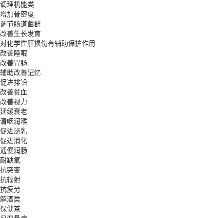
调理机能类
增加骨密度
调节肠道菌群
改善生长发育
对化学性肝损伤有辅助保护作用
改善睡眠
改善胃肠
辅助改善记忆
促进排铅
改善贫血
改善视力
延缓衰老
清咽润喉
促进泌乳
促进消化
通便润肠
耐缺氧
抗突变
抗辐射
抗疲劳
解酒类
保健茶