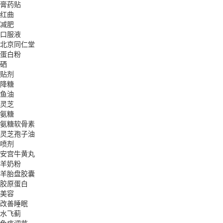
膏药贴
红曲
减肥
口服液
北京同仁堂
蛋白粉
硒
贴剂
降糖
鱼油
灵芝
氨糖
氨糖软骨素
灵芝孢子油
喷剂
安宫牛黄丸
羊奶粉
羊胎盘胶囊
胶原蛋白
美容
改善睡眠
水飞蓟