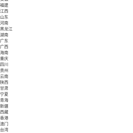
福建
江西
山东
河南
黑龙江
湖南
广东
广西
海南
重庆
四川
贵州
云南
陕西
甘肃
宁夏
青海
新疆
西藏
香港
澳门
台湾