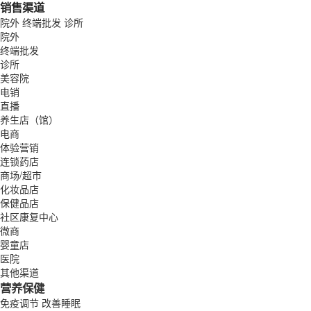
销售渠道
院外
终端批发
诊所
院外
终端批发
诊所
美容院
电销
直播
养生店（馆）
电商
体验营销
连锁药店
商场/超市
化妆品店
保健品店
社区康复中心
微商
婴童店
医院
其他渠道
营养保健
免疫调节
改善睡眠