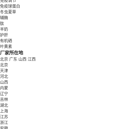
免疫调节
免疫球蛋白
冬虫夏草
辅酶
肽
羊奶
护肝
有机硒
叶黄素
厂家所在地
北京
广东
山西
江西
北京
天津
河北
山西
内蒙
辽宁
吉林
湖北
上海
江苏
浙江
安徽