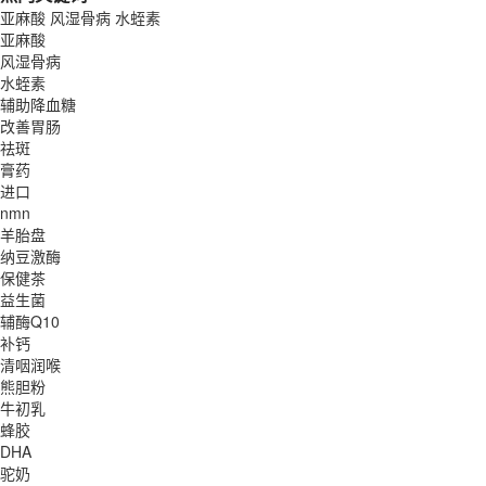
亚麻酸
风湿骨病
水蛭素
亚麻酸
风湿骨病
水蛭素
辅助降血糖
改善胃肠
祛斑
膏药
进口
nmn
羊胎盘
纳豆激酶
保健茶
益生菌
辅酶Q10
补钙
清咽润喉
熊胆粉
牛初乳
蜂胶
DHA
驼奶