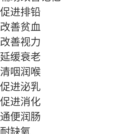
促进排铅
改善贫血
改善视力
延缓衰老
清咽润喉
促进泌乳
促进消化
通便润肠
耐缺氧