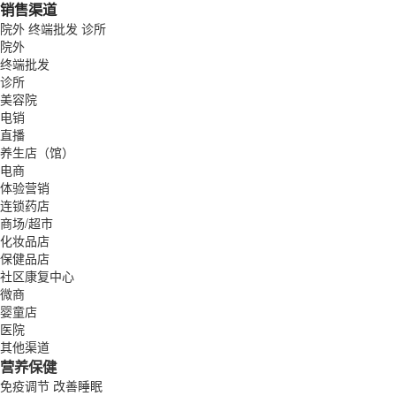
销售渠道
院外
终端批发
诊所
院外
终端批发
诊所
美容院
电销
直播
养生店（馆）
电商
体验营销
连锁药店
商场/超市
化妆品店
保健品店
社区康复中心
微商
婴童店
医院
其他渠道
营养保健
免疫调节
改善睡眠