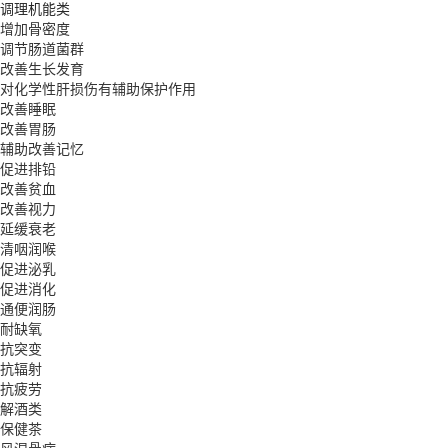
调理机能类
增加骨密度
调节肠道菌群
改善生长发育
对化学性肝损伤有辅助保护作用
改善睡眠
改善胃肠
辅助改善记忆
促进排铅
改善贫血
改善视力
延缓衰老
清咽润喉
促进泌乳
促进消化
通便润肠
耐缺氧
抗突变
抗辐射
抗疲劳
解酒类
保健茶