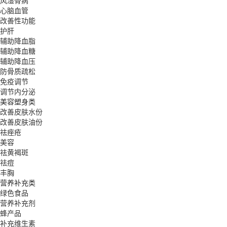
风湿骨病
心脑血管
改善性功能
护肝
辅助降血脂
辅助降血糖
辅助降血压
防骨质疏松
免疫调节
调节内分泌
美容塑身类
改善皮肤水份
改善皮肤油份
祛痤疮
美容
祛黄褐斑
祛痘
丰胸
营养补充类
绿色食品
营养补充剂
蜂产品
补充维生素