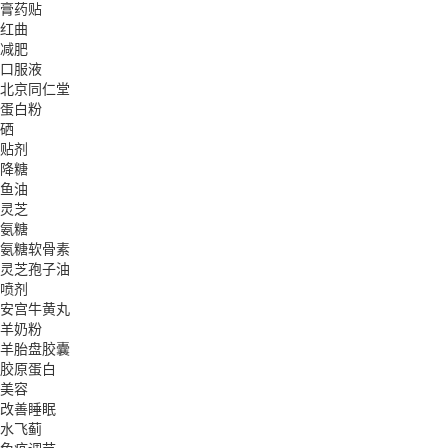
膏药贴
红曲
减肥
口服液
北京同仁堂
蛋白粉
硒
贴剂
降糖
鱼油
灵芝
氨糖
氨糖软骨素
灵芝孢子油
喷剂
安宫牛黄丸
羊奶粉
羊胎盘胶囊
胶原蛋白
美容
改善睡眠
水飞蓟