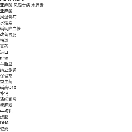
亚麻酸
风湿骨病
水蛭素
亚麻酸
风湿骨病
水蛭素
辅助降血糖
改善胃肠
祛斑
膏药
进口
nmn
羊胎盘
纳豆激酶
保健茶
益生菌
辅酶Q10
补钙
清咽润喉
熊胆粉
牛初乳
蜂胶
DHA
驼奶