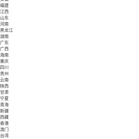
福建
江西
山东
河南
黑龙江
湖南
广东
广西
海南
重庆
四川
贵州
云南
陕西
甘肃
宁夏
青海
新疆
西藏
香港
澳门
台湾