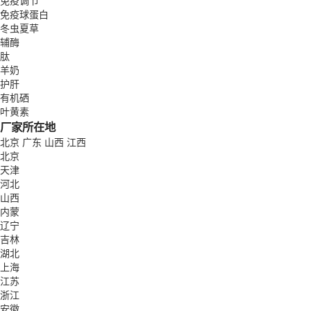
免疫调节
免疫球蛋白
冬虫夏草
辅酶
肽
羊奶
护肝
有机硒
叶黄素
厂家所在地
北京
广东
山西
江西
北京
天津
河北
山西
内蒙
辽宁
吉林
湖北
上海
江苏
浙江
安徽