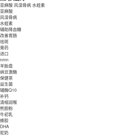
亚麻酸
风湿骨病
水蛭素
亚麻酸
风湿骨病
水蛭素
辅助降血糖
改善胃肠
祛斑
膏药
进口
nmn
羊胎盘
纳豆激酶
保健茶
益生菌
辅酶Q10
补钙
清咽润喉
熊胆粉
牛初乳
蜂胶
DHA
驼奶