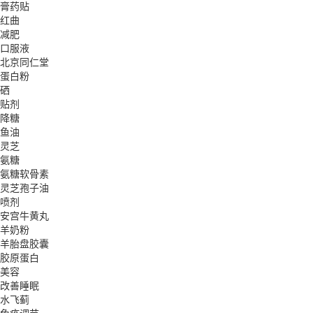
膏药贴
红曲
减肥
口服液
北京同仁堂
蛋白粉
硒
贴剂
降糖
鱼油
灵芝
氨糖
氨糖软骨素
灵芝孢子油
喷剂
安宫牛黄丸
羊奶粉
羊胎盘胶囊
胶原蛋白
美容
改善睡眠
水飞蓟