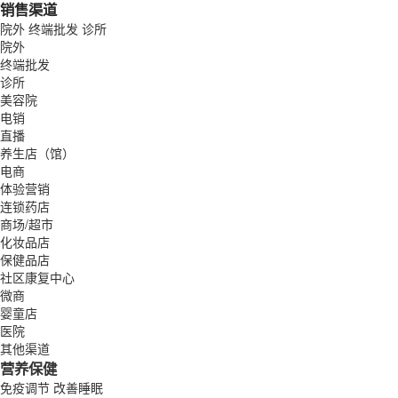
销售渠道
院外
终端批发
诊所
院外
终端批发
诊所
美容院
电销
直播
养生店（馆）
电商
体验营销
连锁药店
商场/超市
化妆品店
保健品店
社区康复中心
微商
婴童店
医院
其他渠道
营养保健
免疫调节
改善睡眠