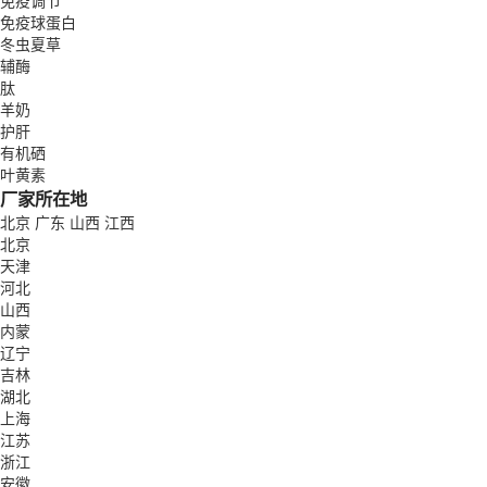
免疫调节
免疫球蛋白
冬虫夏草
辅酶
肽
羊奶
护肝
有机硒
叶黄素
厂家所在地
北京
广东
山西
江西
北京
天津
河北
山西
内蒙
辽宁
吉林
湖北
上海
江苏
浙江
安徽