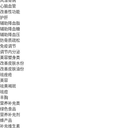
风湿骨病
心脑血管
改善性功能
护肝
辅助降血脂
辅助降血糖
辅助降血压
防骨质疏松
免疫调节
调节内分泌
美容塑身类
改善皮肤水份
改善皮肤油份
祛痤疮
美容
祛黄褐斑
祛痘
丰胸
营养补充类
绿色食品
营养补充剂
蜂产品
补充维生素