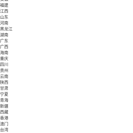
福建
江西
山东
河南
黑龙江
湖南
广东
广西
海南
重庆
四川
贵州
云南
陕西
甘肃
宁夏
青海
新疆
西藏
香港
澳门
台湾