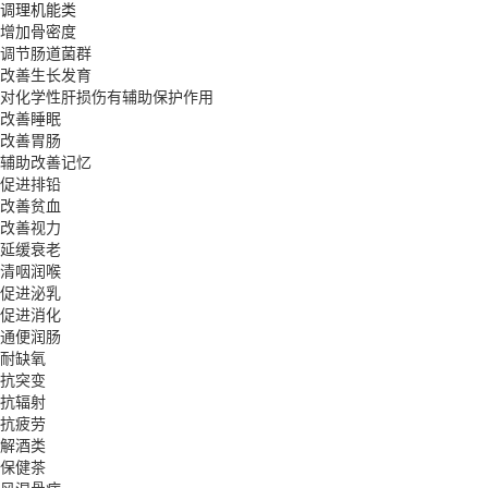
调理机能类
增加骨密度
调节肠道菌群
改善生长发育
对化学性肝损伤有辅助保护作用
改善睡眠
改善胃肠
辅助改善记忆
促进排铅
改善贫血
改善视力
延缓衰老
清咽润喉
促进泌乳
促进消化
通便润肠
耐缺氧
抗突变
抗辐射
抗疲劳
解酒类
保健茶