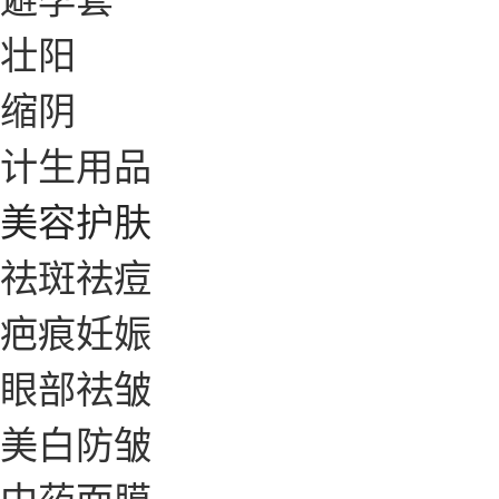
壮阳
缩阴
计生用品
美容护肤
祛斑祛痘
疤痕妊娠
眼部祛皱
美白防皱
中药面膜