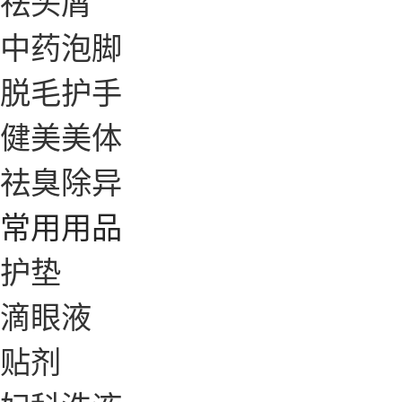
祛头屑
中药泡脚
脱毛护手
健美美体
祛臭除异
常用用品
护垫
滴眼液
贴剂