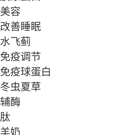
美容
改善睡眠
水飞蓟
免疫调节
免疫球蛋白
冬虫夏草
辅酶
肽
羊奶