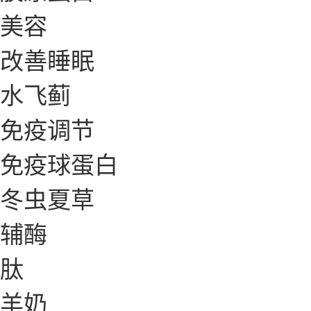
美容
改善睡眠
水飞蓟
免疫调节
免疫球蛋白
冬虫夏草
辅酶
肽
羊奶