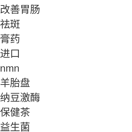
改善胃肠
祛斑
膏药
进口
nmn
羊胎盘
纳豆激酶
保健茶
益生菌