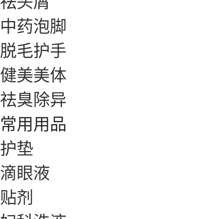
祛头屑
中药泡脚
脱毛护手
健美美体
祛臭除异
常用用品
护垫
滴眼液
贴剂