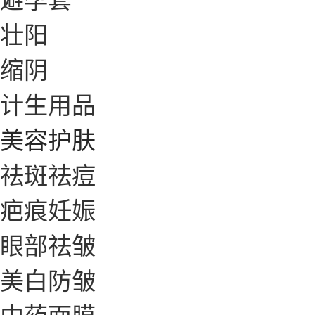
壮阳
缩阴
计生用品
美容护肤
祛斑祛痘
疤痕妊娠
眼部祛皱
美白防皱
中药面膜