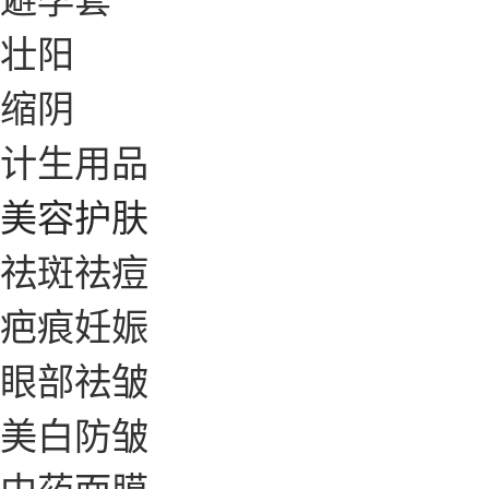
壮阳
缩阴
计生用品
美容护肤
祛斑祛痘
疤痕妊娠
眼部祛皱
美白防皱
中药面膜