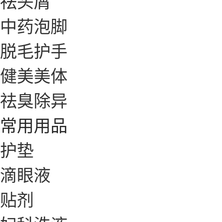
祛头屑
中药泡脚
脱毛护手
健美美体
祛臭除异
常用用品
护垫
滴眼液
贴剂