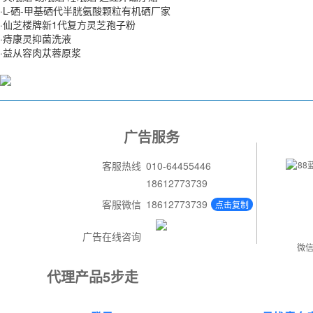
·L-硒-甲基硒代半胱氨酸颗粒有机硒厂家
·仙芝楼牌新1代复方灵芝孢子粉
·痔康灵抑菌洗液
·益从容肉苁蓉原浆
广告服务
客服热线
010-64455446
18612773739
客服微信
18612773739
点击复制
广告在线咨询
微
代理产品5步走