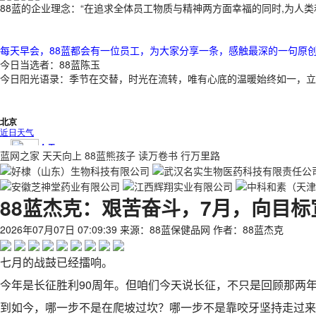
88蓝的企业理念：“在追求全体员工物质与精神两方面幸福的同时,为人类和
每日阳光
语录
每天早会，88蓝都会有一位员工，为大家分享一条，感触最深的一句原创
今日当选者：
88蓝陈玉
今日阳光语录：
季节在交替，时光在流转，唯有心底的温暖始终如一，立
蓝网诗单
这些年我们读过的书
蓝网之家
天天向上
88蓝熊孩子
读万卷书
行万里路
88蓝杰克：艰苦奋斗，7月，向目标
2026年07月07日 07:09:39
来源：88蓝保健品网
作者：88蓝杰克
七月的战鼓已经擂响。
今年是长征胜利90周年。但咱们今天说长征，不只是回顾那两
到如今，哪一步不是在爬坡过坎？哪一步不是靠咬牙坚持走过来