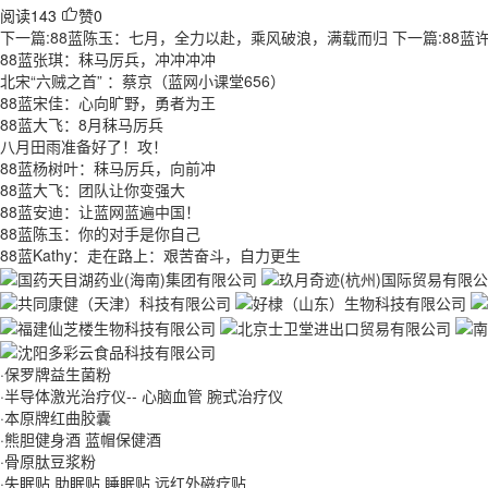
阅读
143
赞
0
下一篇:88蓝陈玉：七月，全力以赴，乘风破浪，满载而归
下一篇:88
88蓝张琪：秣马厉兵，冲冲冲冲
北宋“六贼之首” ：蔡京（蓝网小课堂656）
88蓝宋佳：心向旷野，勇者为王
88蓝大飞：8月秣马厉兵
八月田雨准备好了！攻！
88蓝杨树叶：秣马厉兵，向前冲
88蓝大飞：团队让你变强大
88蓝安迪：让蓝网蓝遍中国！
88蓝陈玉：你的对手是你自己
88蓝Kathy：走在路上：艰苦奋斗，自力更生
·保罗牌益生菌粉
·半导体激光治疗仪-- 心脑血管 腕式治疗仪
·本原牌红曲胶囊
·熊胆健身酒 蓝帽保健酒
·骨原肽豆浆粉
·失眠贴 助眠贴 睡眠贴 远红外磁疗贴