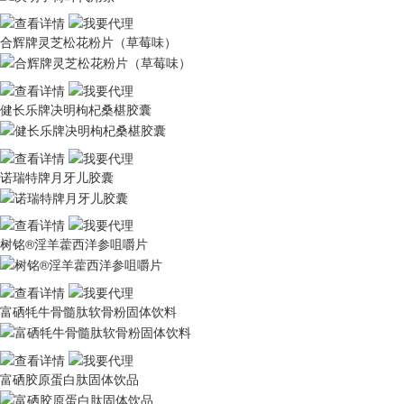
合辉牌灵芝松花粉片（草莓味）
健长乐牌决明枸杞桑椹胶囊
诺瑞特牌月牙儿胶囊
树铭®淫羊藿西洋参咀嚼片
富硒牦牛骨髓肽软骨粉固体饮料
富硒胶原蛋白肽固体饮品