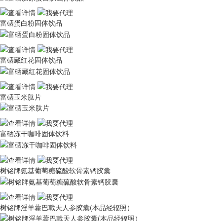
富硒蛋白粉固体饮品
富硒藏红花固体饮品
富硒玉米肽片
富硒冻干咖啡固体饮料
树铭牌氨基葡萄糖硫酸软骨素钙胶囊
树铭牌淫羊藿巴戟天人参胶囊(本品经辐照）