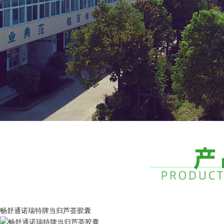
畅舒通诺瑞特牌当归芦荟胶囊