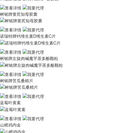
树铭牌黄芪知母胶囊
诺瑞特牌钙维生素D维生素C片
树铭牌左旋肉碱魔芋茶多酚颗粒
树铭牌苦瓜桑精片
蓝莓叶黄素
山楂鸡内金