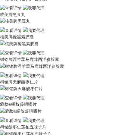
核美牌黑豆丸
核美牌褪黑素胶囊
树铭牌淫羊藿马鹿茸西洋参胶囊
树铭牌天麻酸枣仁片
蒙肽®螺旋藻咀嚼片
树铭酸枣仁莲柏五味子片