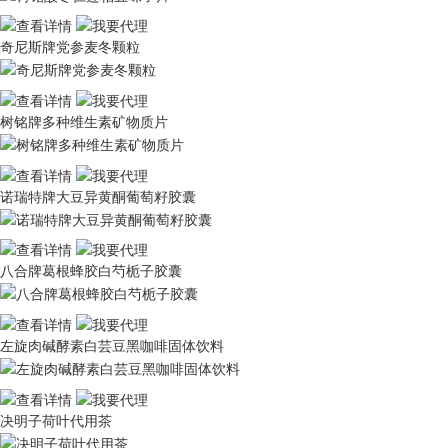
奇尼斯牌党参麦冬颗粒
树铭牌多种维生素矿物质片
诺瑞特牌大豆异黄酮葡萄籽胶囊
八合牌葛根蜂胶白芍栀子胶囊
左旋肉碱酵素白芸豆黑咖啡固体饮料
决明子荷叶代用茶