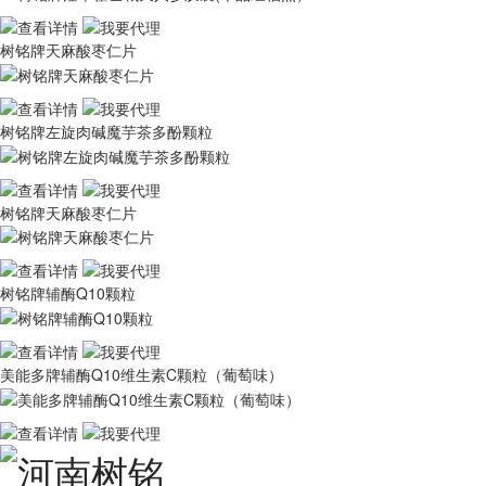
树铭牌天麻酸枣仁片
树铭牌左旋肉碱魔芋茶多酚颗粒
树铭牌天麻酸枣仁片
树铭牌辅酶Q10颗粒
美能多牌辅酶Q10维生素C颗粒（葡萄味）