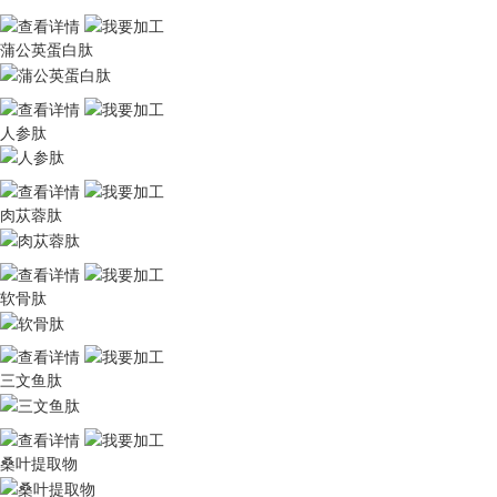
蒲公英蛋白肽
人参肽
肉苁蓉肽
软骨肽
三文鱼肽
桑叶提取物