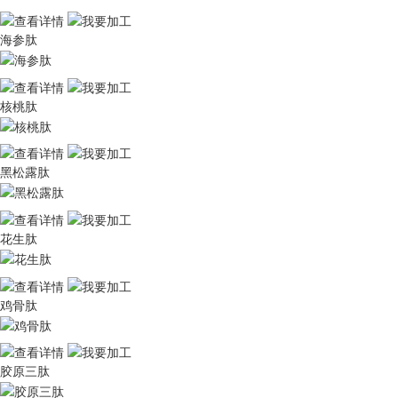
海参肽
核桃肽
黑松露肽
花生肽
鸡骨肽
胶原三肽