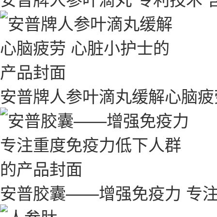
安普牌人参叶滴丸缓解心脑疲
安普胶囊——增强免疫力 专