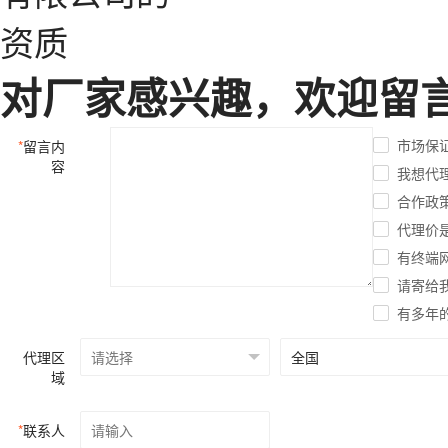
对厂家感兴趣，欢迎留
市场保
*
留言内
容
我想代
合作政
代理价
有终端
请寄给
有多年
代理区
域
*
联系人