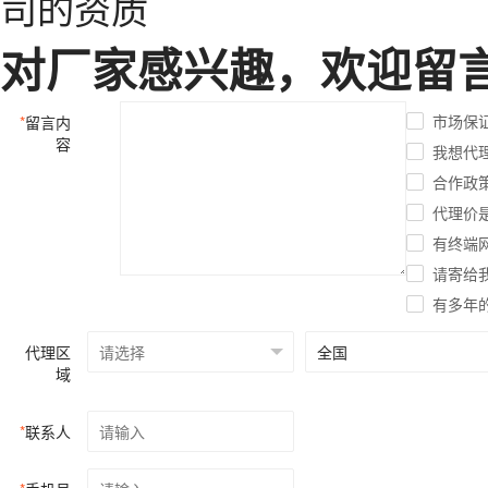
对厂家感兴趣，欢迎留
市场保
*
留言内
容
我想代
合作政
代理价
有终端
请寄给
有多年
代理区
域
*
联系人