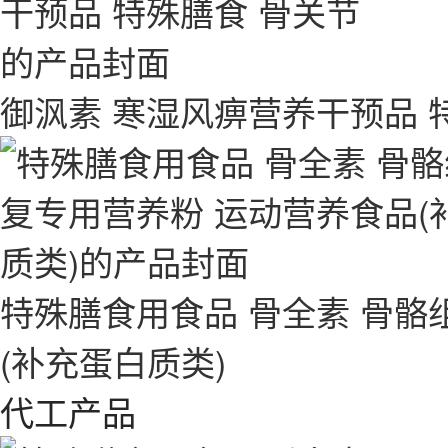
御沨素 寒湿风痹营养干预品 
特殊膳食用食品 骨全素 骨骼
(补充蛋白质类)
代工产品