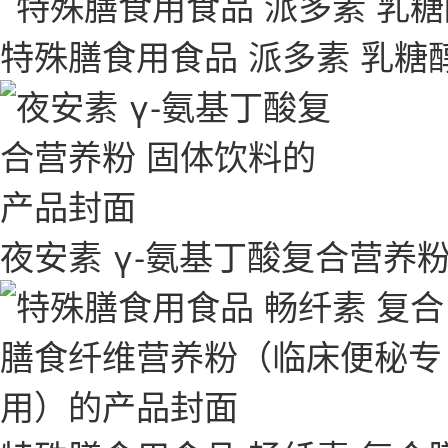
特殊膳食用食品 派多素 乳糖
夜安素 γ-氨基丁酸复合营养粉