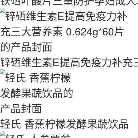
铁硒叶酸片三重防护孕妇成人均可
锌硒维生素E提高免疫力补充三大营
轻氏 香蕉柠檬发酵果蔬饮品