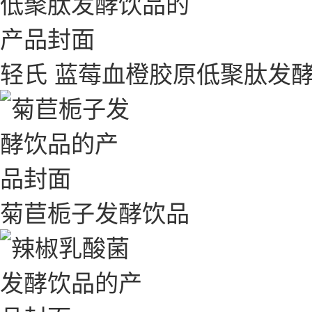
轻氏 蓝莓血橙胶原低聚肽发
菊苣栀子发酵饮品