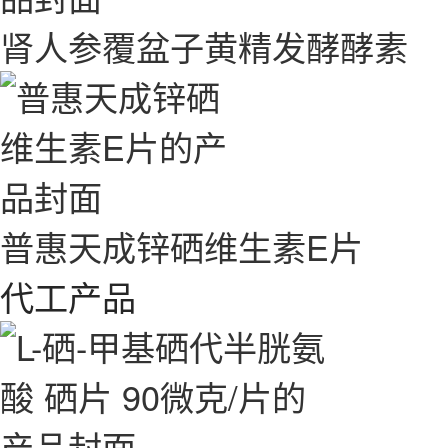
肾人参覆盆子黄精发酵酵素
普惠天成锌硒维生素E片
代工产品