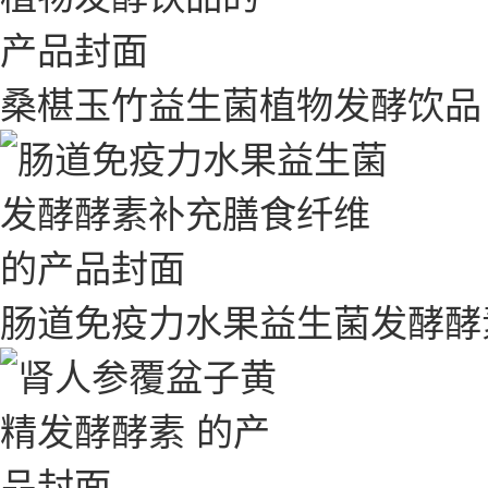
桑椹玉竹益生菌植物发酵饮品
肠道免疫力水果益生菌发酵酵