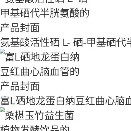
氨基酸活性硒 L- 硒-甲基硒
富L硒地龙蛋白纳豆红曲心脑