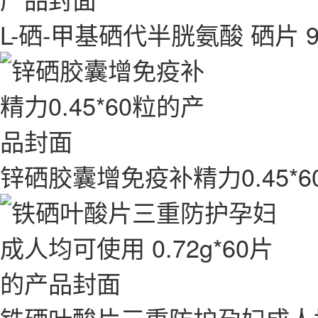
L-硒-甲基硒代半胱氨酸 硒片 
锌硒胶囊增免疫补精力0.45*6