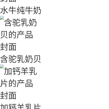
水牛纯牛奶
含驼乳奶贝
加钙羊乳片