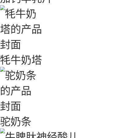
牦牛奶塔
驼奶条