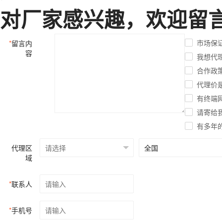
对厂家感兴趣，欢迎留
市场保
*
留言内
容
我想代
合作政
代理价
有终端
请寄给
有多年
代理区
域
*
联系人
*
手机号