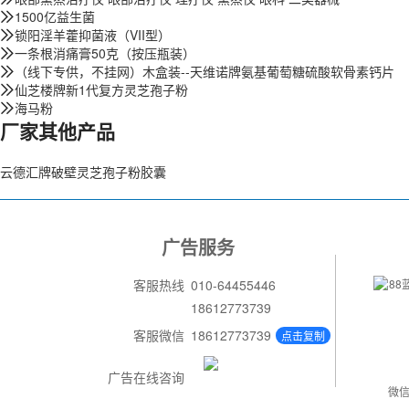
1500亿益生菌
锁阳淫羊藿抑菌液（VII型）
一条根消痛膏50克（按压瓶装）
（线下专供，不挂网）木盒装--天维诺牌氨基葡萄糖硫酸软骨素钙片
仙芝楼牌新1代复方灵芝孢子粉
海马粉
厂家其他产品
云德汇牌破壁灵芝孢子粉胶囊
广告服务
客服热线
010-64455446
18612773739
客服微信
18612773739
点击复制
广告在线咨询
微