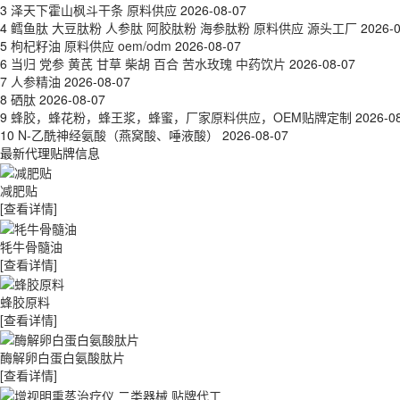
3
泽天下霍山枫斗干条 原料供应
2026-08-07
4
鳕鱼肽 大豆肽粉 人参肽 阿胶肽粉 海参肽粉 原料供应 源头工厂
2026-
5
枸杞籽油 原料供应 oem/odm
2026-08-07
6
当归 党参 黄芪 甘草 柴胡 百合 苦水玫瑰 中药饮片
2026-08-07
7
人参精油
2026-08-07
8
硒肽
2026-08-07
9
蜂胶，蜂花粉，蜂王浆，蜂蜜，厂家原料供应，OEM贴牌定制
2026-0
10
N-乙酰神经氨酸（燕窝酸、唾液酸）
2026-08-07
最新代理贴牌信息
减肥贴
[查看详情]
牦牛骨髓油
[查看详情]
蜂胶原料
[查看详情]
酶解卵白蛋白氨酸肽片
[查看详情]