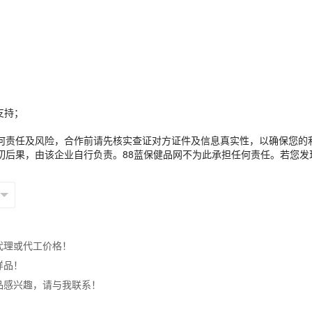
支持；
何责任及风险，合作前请先核实查证对方证件及信息真实性，以确保您的
切后果，由该企业自行负责。88蓝保健品网不为此承担任何责任。若您发
代理或代工价格！
样品！
品感兴趣，请与我联系！