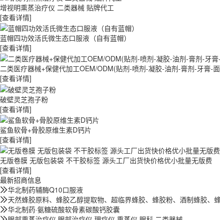
增视明熏蒸治疗仪 二类器械 贴牌代工
[查看详情]
蓝帽四功效活氏微生态口服液（自有蓝帽）
[查看详情]
二类医疗器械+保健代加工OEM/ODM(贴剂-喷剂-凝胶-油剂-膏剂-牙膏-
[查看详情]
破壁灵芝孢子粉
[查看详情]
鲨鱼软骨+骨胶原维生素D钙片
[查看详情]
无版卷膜 无版包装袋 不干胶标签 源头工厂出货快价格优小批量无版费
[查看详情]
最新招商信息
华北制药辅酶Q10口服液
天然蜂胶原料、蜂胶乙醇提取物、超临界蜂胶、蜂胶粉、酒制蜂胶、
华北制药·氨糖硫酸软骨素碳酸钙胶囊
眼部熏蒸治疗仪 眼部治疗仪 理疗仪 熏蒸仪 眼科 二类器械