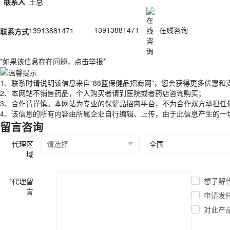
联系人
王总
13913881471
13913881471
在线咨询
联系方式
*如果该信息存在问题，
点击举报
*
1、联系时请说明该信息来自“88蓝保健品招商网”，您会获得更多优惠和
2、本网站不销售药品，个人购买者请到医院或者药店咨询购买；
3、合作请谨慎。本网站为专业的保健品招商平台，不为合作双方承担任
4、该信息的所有内容由所属企业自行编辑、上传，由于此信息产生的一
留言咨询
代理区
域
想了解
*
代理留
言
申请发
对此产