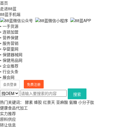
首页
走进88蓝
88蓝手机端
• 一手货源
• 连锁加盟
• 营养保健
• 服务营销
• 孕婴童网
• 保健器械网
• 保健用品网
• 企业推荐
• 行业头条
• 展会网
会员登录
免费注册
搜索
热门关键词：
酵素
蜂胶
红景天
亚麻酸
氨糖
小分子肽
健康食品代加工
实力推荐
原料供应
转让信息