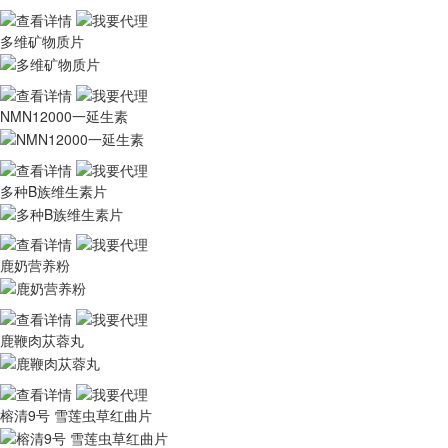
多维矿物质片
NMN12000一延生素
多种B族维生素片
鹿奶营养粉
鹿鞭肉苁蓉丸
榕清9号 雪莲虫草红曲片