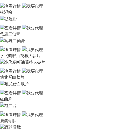
祛湿粉
龟鹿二仙膏
水飞薊籽油葛根人参片
地龙蛋白肽片
红曲片
鹿筋骨肽