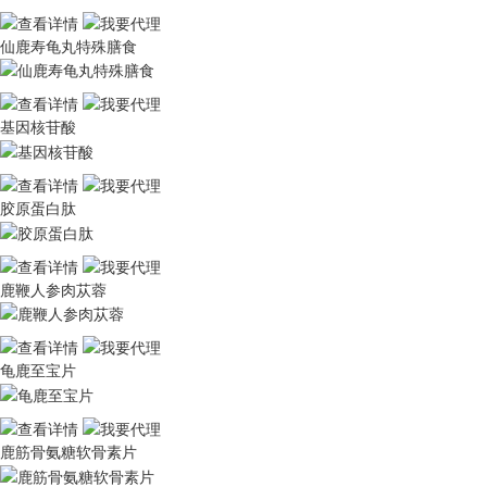
仙鹿寿龟丸特殊膳食
基因核苷酸
胶原蛋白肽
鹿鞭人参肉苁蓉
龟鹿至宝片
鹿筋骨氨糖软骨素片