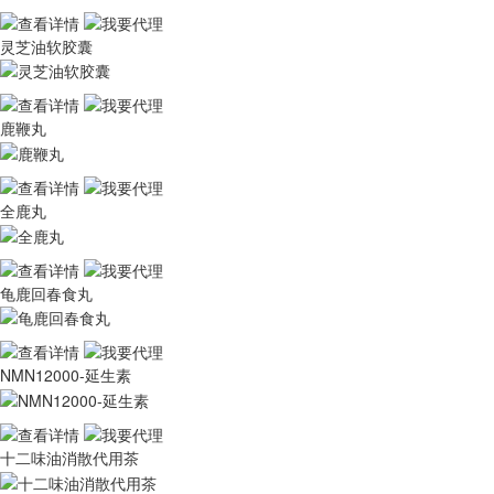
灵芝油软胶囊
鹿鞭丸
全鹿丸
龟鹿回春食丸
NMN12000-延生素
十二味油消散代用茶