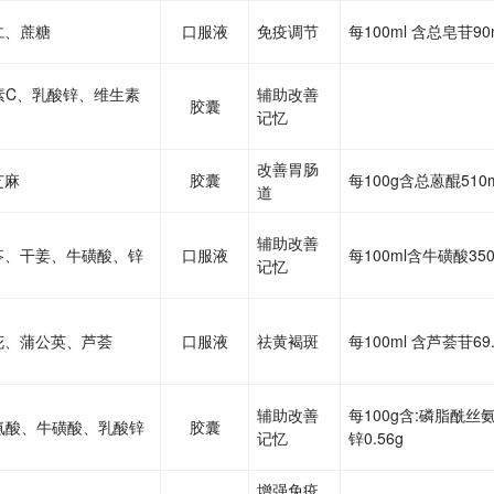
仁、蔗糖
口服液
免疫调节
每100ml 含总皂苷90
素C、乳酸锌、维生素
辅助改善
胶囊
记忆
改善胃肠
芝麻
胶囊
每100g含总蒽醌510
道
辅助改善
苓、干姜、牛磺酸、锌
口服液
每100ml含牛磺酸350
记忆
花、蒲公英、芦荟
口服液
祛黄褐斑
每100ml 含芦荟苷69.
辅助改善
每100g含:磷脂酰丝氨酸
氨酸、牛磺酸、乳酸锌
胶囊
记忆
锌0.56g
增强免疫