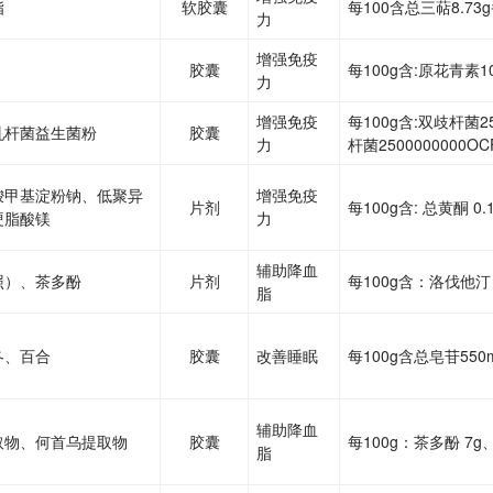
脂
软胶囊
每100含总三萜8.73g
力
增强免疫
胶囊
每100g含:原花青素1
力
增强免疫
每100g含:双歧杆菌25
乳杆菌益生菌粉
胶囊
力
杆菌2500000000OC
羧甲基淀粉钠、低聚异
增强免疫
片剂
每100g含: 总黄酮 0.
硬脂酸镁
力
辅助降血
照）、茶多酚
片剂
每100g含：洛伐他汀 
脂
冬、百合
胶囊
改善睡眠
每100g含总皂苷550
辅助降血
取物、何首乌提取物
胶囊
每100g：茶多酚 7g
脂