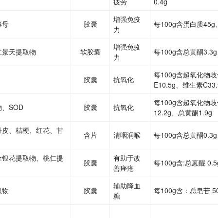
疲劳
0.4g
增强免疫
酵母
胶囊
每100g含蛋白质45g、
力
增强免疫
红景天提取物
软胶囊
每100g含总黄酮3.3
力
每100g含超氧化物歧
胶囊
抗氧化
E10.5g、维生素C33.
每100g含超氧化物歧
、SOD
胶囊
抗氧化
12.2g、总黄酮1.9g
丹皮、桔梗、红花、甘
含片
清咽润喉
每100g含总黄酮0.3g
金银花提取物、桃仁提
有助于改
胶囊
每100g含:总蒽醌 0.5
善痤疮
辅助降血
取物
胶囊
每100g含：总皂苷 5
糖