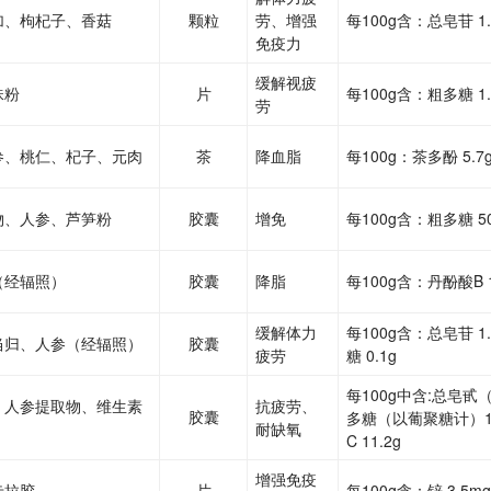
加、枸杞子、香菇
颗粒
劳、增强
每100g含：总皂苷 1
免疫力
缓解视疲
珠粉
片
每100g含：粗多糖 1.
劳
参、桃仁、杞子、元肉
茶
降血脂
每100g：茶多酚 5.7
物、人参、芦笋粉
胶囊
增免
每100g含：粗多糖 5
（经辐照）
胶囊
降脂
每100g含：丹酚酸B 1
缓解体力
每100g含：总皂苷 1.
当归、人参（经辐照）
胶囊
疲劳
糖 0.1g
每100g中含:总皂甙（
、人参提取物、维生素
抗疲劳、
胶囊
多糖（以葡聚糖计）17
耐缺氧
C 11.2g
增强免疫
卡拉胶
片
每100g含：锌 3.5m