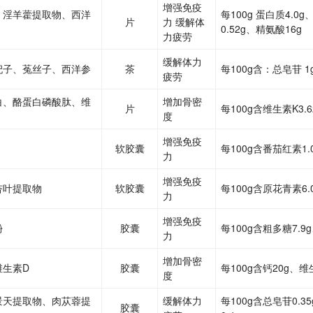
增强免疫
、淫羊藿提取物、西洋
每100g 蛋白质4.0
片
力 缓解体
0.52g、精氨酸16g
力疲劳
缓解体力
杞子、菟丝子、西洋参
茶
每100g含：总皂苷 1
疲劳
白、酪蛋白磷酸肽、维
增加骨密
片
每100g含维生素K3.6
度
增强免疫
软胶囊
每100g含番茄红素1.
力
增强免疫
杏叶提取物
软胶囊
每100g含原花青素6.
力
增强免疫
酚
胶囊
每100g含粗多糖7.9
力
增加骨密
维生素D
胶囊
每100g含钙20g、维生
度
景天提取物、肉苁蓉提
缓解体力
每100g含总皂苷0.3
胶囊