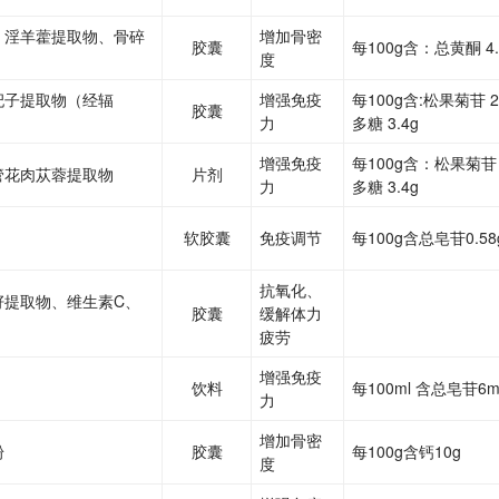
、淫羊藿提取物、骨碎
增加骨密
胶囊
每100g含：总黄酮 4.
度
杞子提取物（经辐
增强免疫
每100g含:松果菊苷 
胶囊
力
多糖 3.4g
增强免疫
每100g含：松果菊苷 
管花肉苁蓉提取物
片剂
力
多糖 3.4g
软胶囊
免疫调节
每100g含总皂苷0.58
抗氧化、
籽提取物、维生素C、
胶囊
缓解体力
疲劳
增强免疫
饮料
每100ml 含总皂苷6m
力
增加骨密
粉
胶囊
每100g含钙10g
度