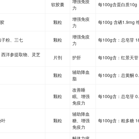
增强免疫
软胶囊
每100g含蛋白质10g
力
增强免疫
拉胶
颗粒
每100g 含硒1.9mg
力
增强免疫
孢子粉、三七
颗粒
每100g含：总皂苷 1
力
、西洋参提取物、灵芝
片剂
护肝
每100g含：红景天苷 0
辅助降血
颗粒
每100g含：总黄酮 0.
脂
改善睡
颗粒
眠、增强
每100g含：总皂苷 0.
免疫力
辅助降血
桑叶
颗粒
糖、增强
每100g含：粗多糖 1
免疫力
解体力疲