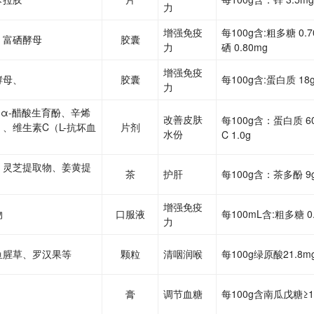
力
增强免疫
每100g含:粗多糖 0.
、富硒酵母
胶囊
力
硒 0.80mg
增强免疫
酵母、
胶囊
每100g含:蛋白质 18g
力
-α-醋酸生育酚、辛烯
改善皮肤
每100g含：蛋白质 6
、维生素C（L-抗坏血
片剂
水份
C 1.0g
、灵芝提取物、姜黄提
茶
护肝
每100g含：茶多酚 9
增强免疫
物
口服液
每100mL含:粗多糖 0
力
鱼腥草、罗汉果等
颗粒
清咽润喉
每100g绿原酸21.8
膏
调节血糖
每100g含南瓜戊糖≥1