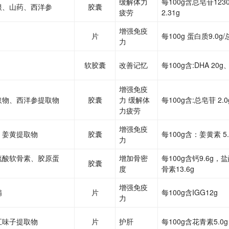
缓解体力
每100g含总皂苷12
根、山药、西洋参
胶囊
疲劳
2.31g
增强免疫
片
每100g 蛋白质9.0g/
力
软胶囊
改善记忆
每100g含:DHA 20g
增强免疫
取物、西洋参提取物
胶囊
力 缓解体
每100g含:总皂苷 2.
力疲劳
增强免疫
、姜黄提取物
胶囊
每100g含：姜黄素 5.
力
硫酸软骨素、胶原蛋
增加骨密
每100g含钙9.6g
胶囊
度
骨素13.6g
增强免疫
精
片
每100g含IGG12g
力
五味子提取物
片
护肝
每100g含花青素5.0