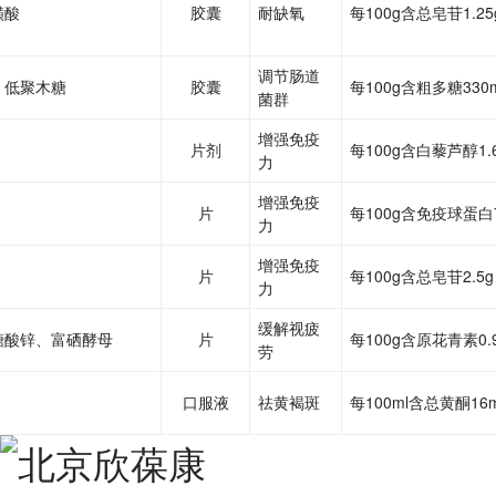
磺酸
胶囊
耐缺氧
每100g含总皂苷1.2
调节肠道
、低聚木糖
胶囊
每100g含粗多糖330
菌群
增强免疫
片剂
每100g含白藜芦醇1.
力
增强免疫
片
每100g含免疫球蛋白
力
增强免疫
片
每100g含总皂苷2.5
力
缓解视疲
糖酸锌、富硒酵母
片
每100g含原花青素0.
劳
口服液
祛黄褐斑
每100ml含总黄酮16