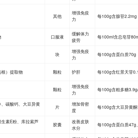
增强免疫
其他
每100g含腺苷2.2mg
力
缓解体力
物
口服液
每100ml含总皂苷80
疲劳
增强免疫
块
每100g含蛋白质70g
力
葛根）提取物
颗粒
护肝
每100g含红景天苷0.
增强免疫
颗粒
每100g含粗多糖3.9g
力
参、碳酸钙、大豆异黄
增加骨密
片
每100g含大豆异黄酮1
度
维生素E粉、库拉索芦
改善皮肤
胶囊
每100g含蛋白质47g
水分