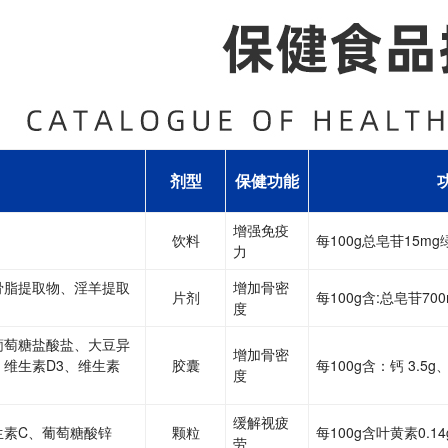
剂型
保健功能
增强免疫
饮料
每100g总皂苷15mg
力
骨脂提取物、淫羊提取
增加骨密
片剂
每100g含:总皂苷700
度
葡萄糖盐酸盐、大豆异
增加骨密
维生素D3、维生素
胶囊
每100g含：钙 3.5g
度
缓解视疲
生素C、葡萄糖酸锌
颗粒
每100g含叶黄素0.14
劳