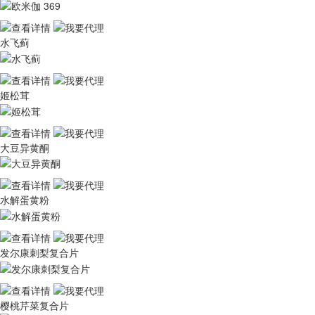
水飞蓟
姬松茸
大豆异黄酮
水解蛋黄粉
发尔康刺梨复合片
樱桃芹菜复合片