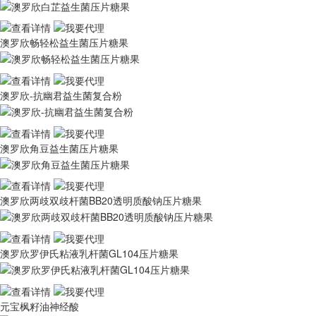
澳罗欣畅轻松益生菌压片糖果
澳罗欣-抗幽君益生菌复合粉
澳罗欣角豆益生菌压片糖果
澳罗欣两歧双歧杆菌BB20透明质酸钠压片糖果
澳罗欣罗伊氏粘液乳杆菌GL104压片糖果
元宝枫籽油神经酸