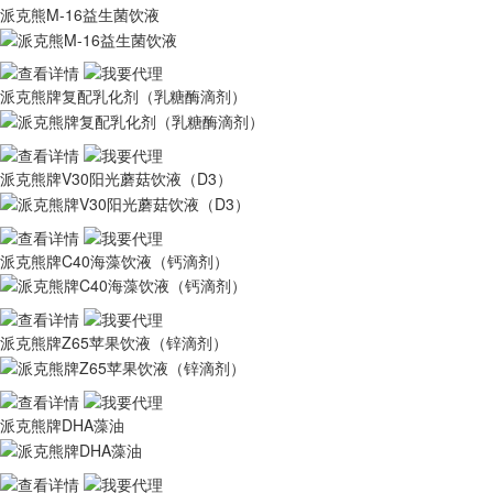
派克熊M-16益生菌饮液
派克熊牌复配乳化剂（乳糖酶滴剂）
派克熊牌V30阳光蘑菇饮液（D3）
派克熊牌C40海藻饮液（钙滴剂）
派克熊牌Z65苹果饮液（锌滴剂）
派克熊牌DHA藻油