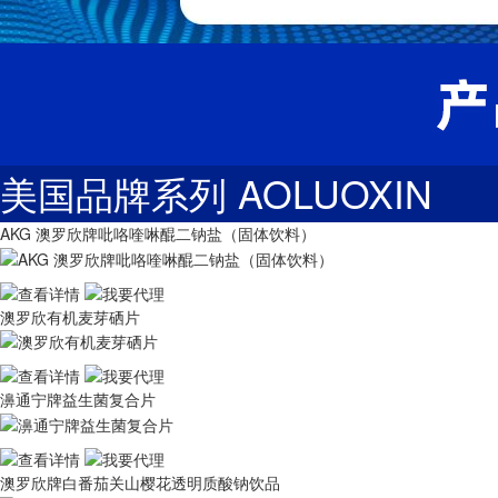
美国品牌系列 AOLUOXIN
AKG 澳罗欣牌吡咯喹啉醌二钠盐（固体饮料）
澳罗欣有机麦芽硒片
濞通宁牌益生菌复合片
澳罗欣牌白番茄关山樱花透明质酸钠饮品