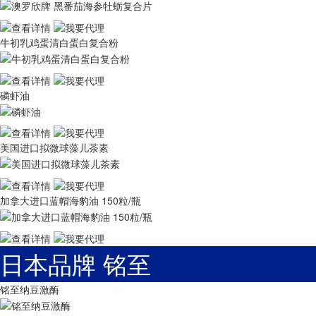
牛初乳鸡蛋清白蛋白复合粉
磷虾油
美国进口拟微球藻儿茶素
加拿大进口蓝帽海豹油 150粒/瓶
日本品牌 铭至
铭至纳豆激酶