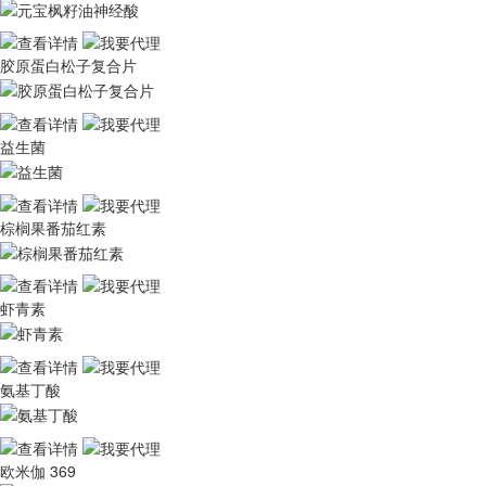
胶原蛋白松子复合片
益生菌
棕榈果番茄红素
虾青素
氨基丁酸
欧米伽 369