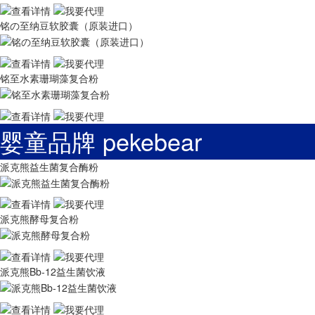
铭の至纳豆软胶囊（原装进口）
铭至水素珊瑚藻复合粉
婴童品牌 pekebear
派克熊益生菌复合酶粉
派克熊酵母复合粉
派克熊Bb-12益生菌饮液