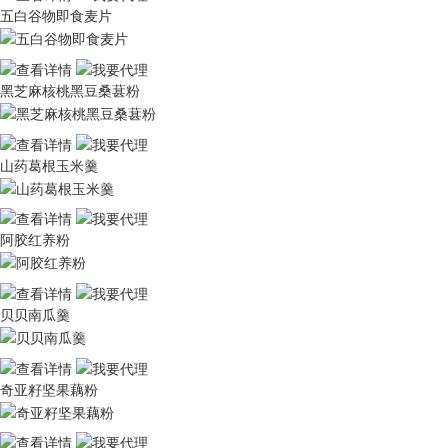
五白谷物即食麦片
⿊芝⿇核桃⿊⾖桑葚粉
⼭药葛根玉米羹
阿胶红养粉
⻉⻉南⽠羹
奇亚籽坚果藕粉