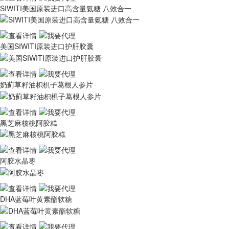
SIWITI美国原装进口高含量氨糖 八效合一
美国SIWITI原装进口护肝胶囊
奶蓟草籽油枳椇子葛根人参片
黑芝麻核桃阿胶糕
阿胶⽔晶枣
DHA蓝莓叶⻩素酯软糖