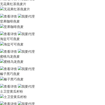
⽆花果红茶燕⻨片
坚果咖啡燕⻨
海盐可可燕⻨
蜜桃乌⻰燕⻨
榛⼦⿊巧燕⻨
士卫堂黄瓜籽粉