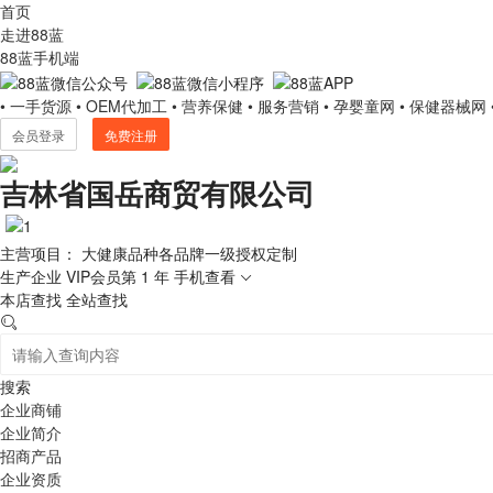
首页
走进88蓝
88蓝手机端
• 一手货源
• OEM代加工
• 营养保健
• 服务营销
• 孕婴童网
• 保健器械网
会员登录
免费注册
吉林省国岳商贸有限公司
主营项目： 大健康品种各品牌一级授权定制
生产企业
VIP会员第 1 年
手机查看
本店查找
全站查找
搜索
企业商铺
企业简介
招商产品
企业资质