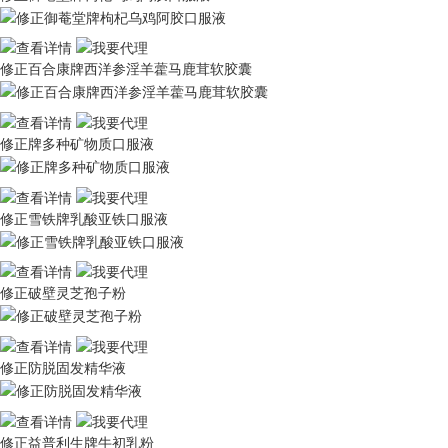
修正百合康牌西洋参淫羊藿马鹿茸软胶囊
修正牌多种矿物质口服液
修正雪铁牌乳酸亚铁口服液
修正破壁灵芝孢子粉
修正防脱固发精华液
修正益普利生牌牛初乳粉