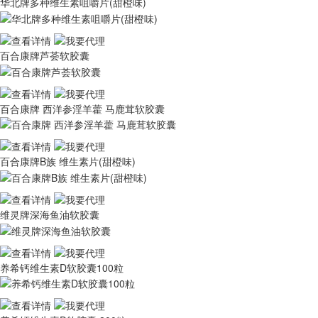
华北牌多种维生素咀嚼片(甜橙味)
百合康牌芦荟软胶囊
百合康牌 西洋参淫羊藿 马鹿茸软胶囊
百合康牌B族 维生素片(甜橙味)
维灵牌深海鱼油软胶囊
养希钙维生素D软胶囊100粒