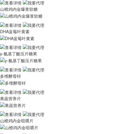
山楂鸡内金爆浆软糖
DHA蓝莓叶黄素
y-氨基丁酸压片糖果
多维酵母锌
果蔬营养片
山楂鸡内金咀嚼片