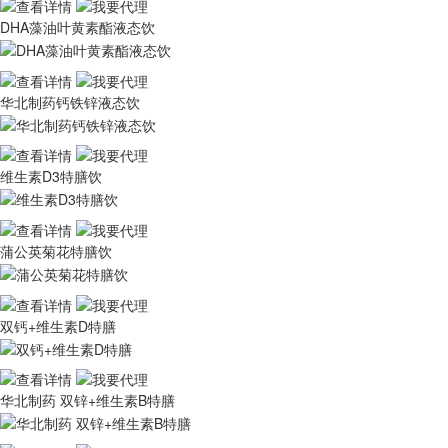
DHA藻油叶黄素酯液态饮
华北制药钙铁锌液态饮
维生素D3特膳饮
蒲公英菊花特膳饮
双钙+维生素D特膳
华北制药 双锌+维生素B特膳