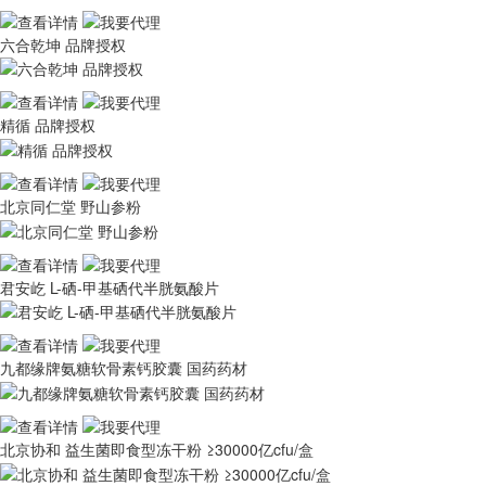
六合乾坤 品牌授权
精循 品牌授权
北京同仁堂 野山参粉
君安屹 L-硒-甲基硒代半胱氨酸片
九都缘牌氨糖软骨素钙胶囊 国药药材
北京协和 益生菌即食型冻干粉 ≥30000亿cfu/盒