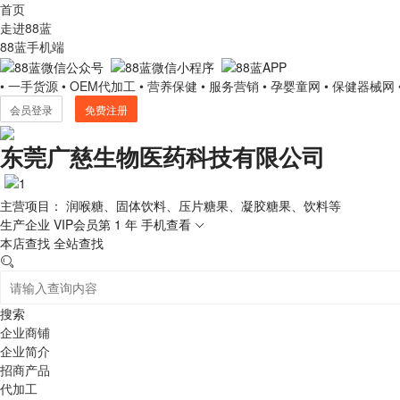
首页
走进88蓝
88蓝手机端
• 一手货源
• OEM代加工
• 营养保健
• 服务营销
• 孕婴童网
• 保健器械网
会员登录
免费注册
东莞广慈生物医药科技有限公司
主营项目： 润喉糖、固体饮料、压片糖果、凝胶糖果、饮料等
生产企业
VIP会员第 1 年
手机查看
本店查找
全站查找
搜索
企业商铺
企业简介
招商产品
代加工