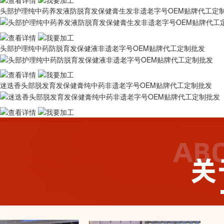
头部护理纯中药养发液防脱育发保健膏生发非遗老字号OEM贴牌代工定
头部护理纯中药防脱育发保健液非遗老字号OEM贴牌代工定制批发
迷迭香头部脱发育发保健膏纯中药非遗老字号OEM贴牌代工定制批发