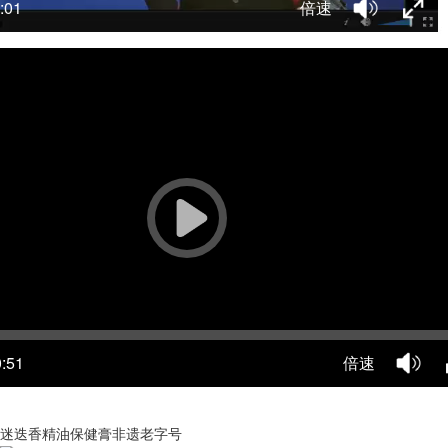
:01
倍速
23:21
75%
100%
0:51
倍速
迷迭香精油保健膏非遗老字号