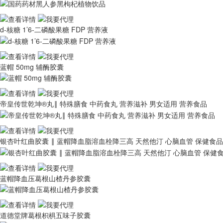
d-核糖 1’6-二磷酸果糖 FDP 营养液
蓝帽 50mg 辅酶胶囊
帝皇传世乾坤®丸‖ 特殊膳食 中药食丸 营养滋补 男女适用 营养食品
银杏叶红曲胶囊 ‖ 蓝帽降血脂溶血栓降三高 天然他汀 心脑血管 保健食品
蓝帽降血压葛根山楂丹参胶囊
道德堂牌葛根枳椇五味子胶囊