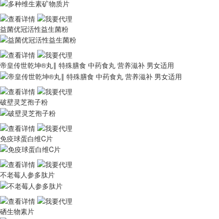
益菌优冠活性益生菌粉
帝皇传世乾坤®丸‖ 特殊膳食 中药食丸 营养滋补 男女适用
破壁灵芝孢子粉
免疫球蛋白维C片
不老莓人参多肽片
硒生物素片