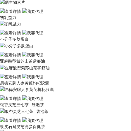
初乳益力
小分子多肽蛋白
亚麻酸型紫苏山茶磷虾油
易德安牌人参黄芪枸杞胶囊
银杏灵芝三七茶--袋泡茶
铁皮石斛灵芝党参保健茶