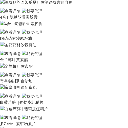
4合1 氨糖软骨素胶囊
国药药材沙棘籽油
金兰莓叶黄素酯
帝皇御制逍仙食丸
白藜芦醇 ‖葡萄皮红精片
多种维生素矿物质片