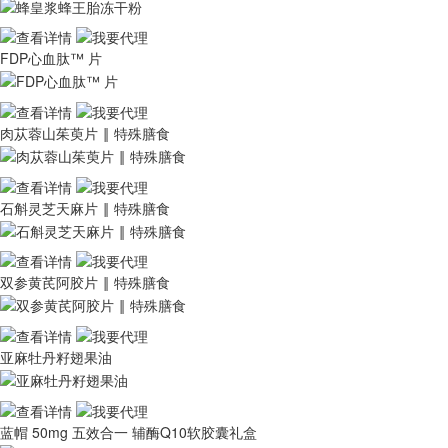
FDP心血肽™ 片
肉苁蓉山茱萸片 ‖ 特殊膳食
石斛灵芝天麻片 ‖ 特殊膳食
双参黄芪阿胶片 ‖ 特殊膳食
亚麻牡丹籽翅果油
蓝帽 50mg 五效合一 辅酶Q10软胶囊礼盒