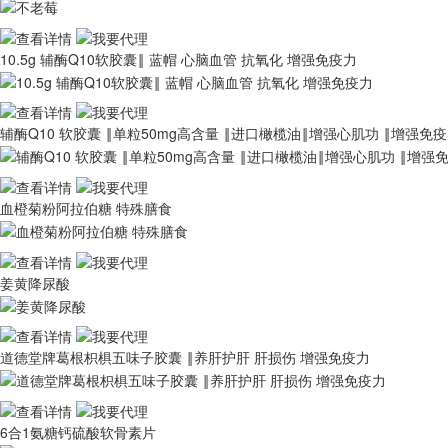
10.5g 辅酶Q10软胶囊‖ 蓝帽 心脑血管 抗氧化 增强免疫力
辅酶Q10 软胶囊 ‖单粒50mg高含量 ‖进口橄榄油‖增强心肌功 ‖增强免
血橙菊粉阿拉伯糖 特殊膳食
姜黄降尿酸
道德堂牌葛根枳椇五味子胶囊 ‖养肝护肝 肝损伤 增强免疫力
6合1氨糖钙硫酸软骨素片