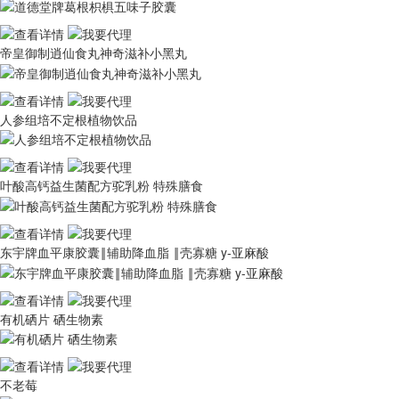
帝皇御制逍仙食丸神奇滋补小黑丸
人参组培不定根植物饮品
叶酸高钙益生菌配方驼乳粉 特殊膳食
东宇牌血平康胶囊‖辅助降血脂 ‖壳寡糖 y-亚麻酸
有机硒片 硒生物素
不老莓