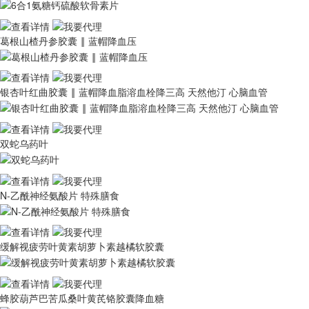
葛根山楂丹参胶囊 ‖ 蓝帽降血压
银杏叶红曲胶囊 ‖ 蓝帽降血脂溶血栓降三高 天然他汀 心脑血管
双蛇乌药叶
N-乙酰神经氨酸片 特殊膳食
缓解视疲劳叶黄素胡萝卜素越橘软胶囊
蜂胶葫芦巴苦瓜桑叶黄芪铬胶囊降血糖