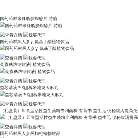
国药药材米糠脂肪烷醇片 特膳
国药药材黑人参γ-氨基丁酸植物饮品
壳寡糖浓缩饮液||植物饮品
益芯清滴™丸||槐米地龙天麻丸
（礼盒装）即食型活性益生菌粉专利菌株 有背书 益生元 便秘腹泻提高
国药药材黑人参黑枸杞植物饮品