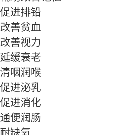
促进排铅
改善贫血
改善视力
延缓衰老
清咽润喉
促进泌乳
促进消化
通便润肠
耐缺氧