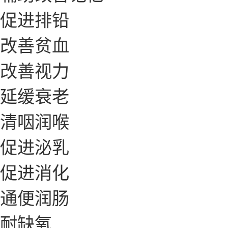
促进排铅
改善贫血
改善视力
延缓衰老
清咽润喉
促进泌乳
促进消化
通便润肠
耐缺氧